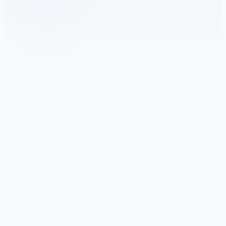
Nearby · 92%
Pod onları saniyeler içinde bulur.
Pod, canlı Bluetooth sinyallerini tarar ve gerçek