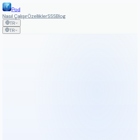
Pod
Nasıl Çalışır
Özellikler
SSS
Blog
TR
TR