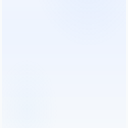
9:41
Nearby
DEVICES
AirPods Pro
🎧
Connected · 85%
Sony WH-1000XM5
🎵
Last seen 2h ago
Apple Watch
⏱