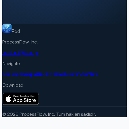
Pod
ProcessFlow, Inc.
contact@lume.gg
Navigate
Ana Sayfa
Blog
Gizlilik Politikası
Kullanım Şartları
Download
©
2026 ProcessFlow, Inc. Tüm hakları saklıdır.