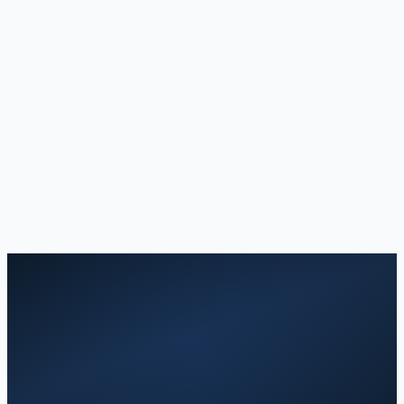
AirPods cihazım neden Bul (Find My) üzerinde
görünmüyor?
Kapatılmış kayıp Bluetooth kulaklıklar nasıl bulunur?
Kayıp Bluetooth cihazlarını bulmak için bir uygulama
var mı?