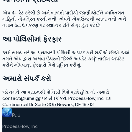
એપ 4+ રેટ કરેલી છે અને બાળકો પાસેથી જાણીજોઈને વ્યક્તિગત
માહિતી એકત્રિત કરતી નથી. એપને એકાઉન્ટની જરૂર નથી અને
તમામ ડેટા ઉપકરણ પર સ્થાનિક રીતે સંગ્રહિત કરે છે.
આ પોલિસીમાં ફેરફાર
અમે સમયાંતરે આ પ્રાઇવસી પોલિસી અપડેટ કરી શકીએ છીએ. અમે
તમને એપ દ્વારા અથવા ઉપરની "છેલ્લે અપડેટ કર્યું" તારીખ અપડેટ
કરીને નોંધપાત્ર ફેરફારો વિશે સૂચિત કરીશું.
અમારો સંપર્ક કરો
જો તમને આ પ્રાઇવસી પોલિસી વિશે પ્રશ્નો હોય, તો અમારો
contact@lume.gg પર સંપર્ક કરો. ProcessFlow, Inc. 131
Continental Dr Suite 305 Newark, DE 19713
Pod
ProcessFlow, Inc.