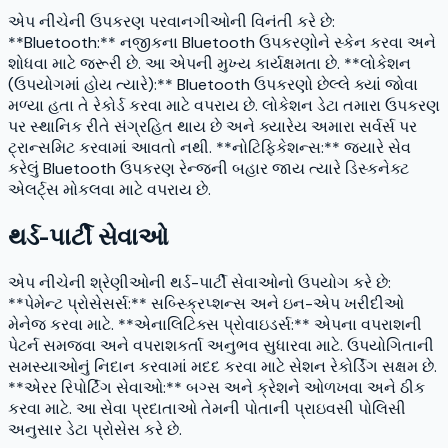
એપ નીચેની ઉપકરણ પરવાનગીઓની વિનંતી કરે છે:
**Bluetooth:** નજીકના Bluetooth ઉપકરણોને સ્કેન કરવા અને
શોધવા માટે જરૂરી છે. આ એપની મુખ્ય કાર્યક્ષમતા છે. **લોકેશન
(ઉપયોગમાં હોય ત્યારે):** Bluetooth ઉપકરણો છેલ્લે ક્યાં જોવા
મળ્યા હતા તે રેકોર્ડ કરવા માટે વપરાય છે. લોકેશન ડેટા તમારા ઉપકરણ
પર સ્થાનિક રીતે સંગ્રહિત થાય છે અને ક્યારેય અમારા સર્વર્સ પર
ટ્રાન્સમિટ કરવામાં આવતો નથી. **નોટિફિકેશન્સ:** જ્યારે સેવ
કરેલું Bluetooth ઉપકરણ રેન્જની બહાર જાય ત્યારે ડિસ્કનેક્ટ
એલર્ટ્સ મોકલવા માટે વપરાય છે.
થર્ડ-પાર્ટી સેવાઓ
એપ નીચેની શ્રેણીઓની થર્ડ-પાર્ટી સેવાઓનો ઉપયોગ કરે છે:
**પેમેન્ટ પ્રોસેસર્સ:** સબ્સ્ક્રિપ્શન્સ અને ઇન-એપ ખરીદીઓ
મેનેજ કરવા માટે. **એનાલિટિક્સ પ્રોવાઇડર્સ:** એપના વપરાશની
પેટર્ન સમજવા અને વપરાશકર્તા અનુભવ સુધારવા માટે. ઉપયોગિતાની
સમસ્યાઓનું નિદાન કરવામાં મદદ કરવા માટે સેશન રેકોર્ડિંગ સક્ષમ છે.
**એરર રિપોર્ટિંગ સેવાઓ:** બગ્સ અને ક્રેશને ઓળખવા અને ઠીક
કરવા માટે. આ સેવા પ્રદાતાઓ તેમની પોતાની પ્રાઇવસી પોલિસી
અનુસાર ડેટા પ્રોસેસ કરે છે.