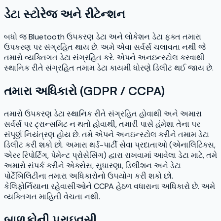
ડેટા સ્ટોરેજ અને રીટેન્શન
બધો જ Bluetooth ઉપકરણ ડેટા અને લોકેશન ડેટા ફક્ત તમારા
ઉપકરણ પર સંગ્રહિત થાય છે. અમે એવા સર્વર્સ ચલાવતા નથી જે
તમારો વ્યક્તિગત ડેટા સંગ્રહિત કરે. એપને અનઇન્સ્ટોલ કરવાથી
સ્થાનિક રીતે સંગ્રહિત તમામ ડેટા કાયમી ધોરણે ડિલીટ થઈ જાય છે.
તમારા અધિકારો (GDPR / CCPA)
તમારો ઉપકરણ ડેટા સ્થાનિક રીતે સંગ્રહિત હોવાથી અને અમારા
સર્વર્સ પર ટ્રાન્સમિટ ન થતો હોવાથી, તમારી પાસે હંમેશા તેના પર
સંપૂર્ણ નિયંત્રણ હોય છે. તમે એપને અનઇન્સ્ટોલ કરીને તમામ ડેટા
ડિલીટ કરી શકો છો. અમારા થર્ડ-પાર્ટી સેવા પ્રદાતાઓ (એનાલિટિક્સ,
એરર રિપોર્ટિંગ, પેમેન્ટ પ્રોસેસિંગ) દ્વારા રાખવામાં આવેલા ડેટા માટે, તમે
અમારો સંપર્ક કરીને એક્સેસ, સુધારણા, ડિલીશન અને ડેટા
પોર્ટેબિલિટીના તમારા અધિકારોનો ઉપયોગ કરી શકો છો.
કેલિફોર્નિયાના રહેવાસીઓને CCPA હેઠળ વધારાના અધિકારો છે. અમે
વ્યક્તિગત માહિતી વેચતા નથી.
બાળકોની પ્રાઇવસી