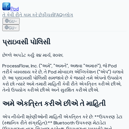
Pod
તે કેવી રીતે કામ કરે છે
ફીચર્સ
FAQ
બ્લોગ
GU
GU
પ્રાઇવસી પોલિસી
છેલ્લે અપડેટ કર્યું: ૨૪ માર્ચ, ૨૦૨૬
ProcessFlow, Inc. ("અમે", "અમને", અથવા "અમારું"), જે Pod
તરીકે વ્યવસાય કરે છે, તે Pod મોબાઇલ એપ્લિકેશન ("એપ") ચલાવે
છે. આ પ્રાઇવસી પોલિસી સમજાવે છે કે જ્યારે તમે એપનો ઉપયોગ
કરો છો ત્યારે અમે તમારી માહિતી કેવી રીતે એકત્રિત કરીએ છીએ,
તેનો ઉપયોગ કરીએ છીએ અને સુરક્ષિત કરીએ છીએ.
અમે એકત્રિત કરીએ છીએ તે માહિતી
એપ નીચેની શ્રેણીઓની માહિતી એકત્રિત કરે છે: **ઉપકરણ ડેટા
(સ્થાનિક રીતે સંગ્રહિત):** Bluetooth ઉપકરણ મેટાડેટા
(ઉપકરણના નામ, સિગ્નલ સ્ટ્રેન્થ, ઉપકરણના પ્રકારો) અને