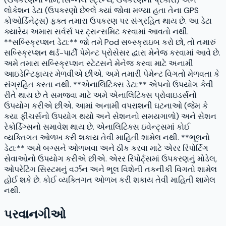
લોકેશન ડેટા (ઉપકરણો છેલ્લે ક્યાં જોવા મળ્યા હતા તેના GPS
કોઓર્ડિનેટ્સ) ફક્ત તમારા ઉપકરણ પર સંગ્રહિત થાય છે. આ ડેટા
ક્યારેય અમારા સર્વર્સ પર ટ્રાન્સમિટ કરવામાં આવતો નથી.
**સબ્સ્ક્રિપ્શન ડેટા:** જો તમે Pod સબ્સ્ક્રાઇબ કરો છો, તો તમારું
સબ્સ્ક્રિપ્શન થર્ડ-પાર્ટી પેમેન્ટ પ્રોસેસર દ્વારા મેનેજ કરવામાં આવે છે.
અમે તમારા સબ્સ્ક્રિપ્શન સ્ટેટસને મેનેજ કરવા માટે અનામી
આઇડેન્ટિફાયર મેળવીએ છીએ. અમે તમારી પેમેન્ટ વિગતો મેળવતા કે
સંગ્રહિત કરતા નથી. **એનાલિટિક્સ ડેટા:** એપનો ઉપયોગ કેવી
રીતે થાય છે તે સમજવા માટે અમે એનાલિટિક્સ પ્રોવાઇડર્સનો
ઉપયોગ કરીએ છીએ. આમાં અનામી વપરાશની ઘટનાઓ (જેમ કે
કયા ફીચર્સનો ઉપયોગ થયો અને સેશનનો સમયગાળો) અને સેશન
રેકોર્ડિંગ્સનો સમાવેશ થાય છે. એનાલિટિક્સ ઇવેન્ટ્સમાં કોઈ
વ્યક્તિગત ઓળખ કરી શકાય તેવી માહિતી શામેલ નથી. **ભૂલનો
ડેટા:** અમે બગ્સને ઓળખવા અને ઠીક કરવા માટે એરર રિપોર્ટિંગ
સેવાઓનો ઉપયોગ કરીએ છીએ. એરર રિપોર્ટ્સમાં ઉપકરણનું મોડેલ,
ઓપરેટિંગ સિસ્ટમનું વર્ઝન અને ભૂલ વિશેની તકનીકી વિગતો શામેલ
હોઈ શકે છે. કોઈ વ્યક્તિગત ઓળખ કરી શકાય તેવી માહિતી શામેલ
નથી.
પરવાનગીઓ