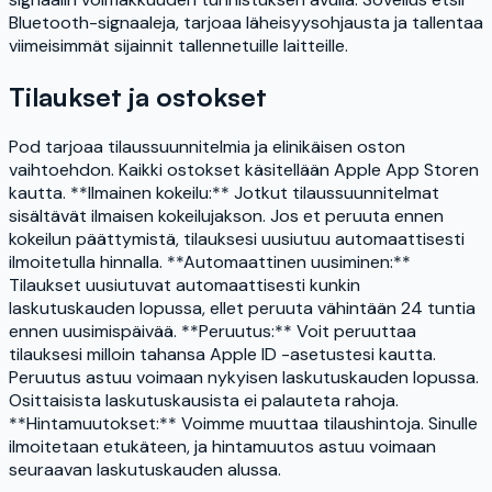
Bluetooth-signaaleja, tarjoaa läheisyysohjausta ja tallentaa
viimeisimmät sijainnit tallennetuille laitteille.
Tilaukset ja ostokset
Pod tarjoaa tilaussuunnitelmia ja elinikäisen oston
vaihtoehdon. Kaikki ostokset käsitellään Apple App Storen
kautta. **Ilmainen kokeilu:** Jotkut tilaussuunnitelmat
sisältävät ilmaisen kokeilujakson. Jos et peruuta ennen
kokeilun päättymistä, tilauksesi uusiutuu automaattisesti
ilmoitetulla hinnalla. **Automaattinen uusiminen:**
Tilaukset uusiutuvat automaattisesti kunkin
laskutuskauden lopussa, ellet peruuta vähintään 24 tuntia
ennen uusimispäivää. **Peruutus:** Voit peruuttaa
tilauksesi milloin tahansa Apple ID -asetustesi kautta.
Peruutus astuu voimaan nykyisen laskutuskauden lopussa.
Osittaisista laskutuskausista ei palauteta rahoja.
**Hintamuutokset:** Voimme muuttaa tilaushintoja. Sinulle
ilmoitetaan etukäteen, ja hintamuutos astuu voimaan
seuraavan laskutuskauden alussa.