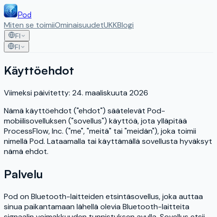
Pod
Miten se toimii
Ominaisuudet
UKK
Blogi
FI
FI
Käyttöehdot
Viimeksi päivitetty: 24. maaliskuuta 2026
Nämä käyttöehdot ("ehdot") säätelevät Pod-
mobiilisovelluksen ("sovellus") käyttöä, jota ylläpitää
ProcessFlow, Inc. ("me", "meitä" tai "meidän"), joka toimii
nimellä Pod. Lataamalla tai käyttämällä sovellusta hyväksyt
nämä ehdot.
Palvelu
Pod on Bluetooth-laitteiden etsintäsovellus, joka auttaa
sinua paikantamaan lähellä olevia Bluetooth-laitteita
signaalin voimakkuuden tunnistuksen avulla. Sovellus etsii