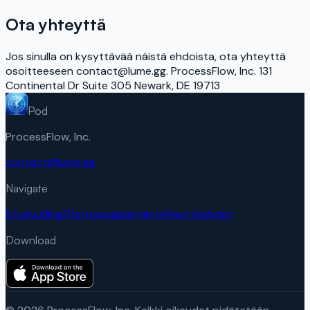
Ota yhteyttä
Jos sinulla on kysyttävää näistä ehdoista, ota yhteyttä
osoitteeseen contact@lume.gg. ProcessFlow, Inc. 131
Continental Dr Suite 305 Newark, DE 19713
Pod
ProcessFlow, Inc.
contact@lume.gg
Navigate
Etusivu
Blogi
Tietosuojakäytäntö
Käyttöehdot
Download