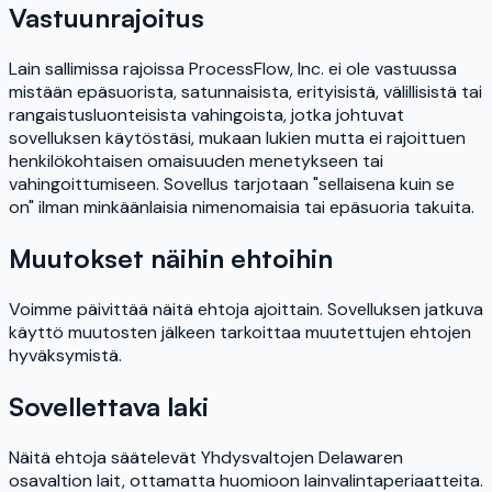
Vastuunrajoitus
Lain sallimissa rajoissa ProcessFlow, Inc. ei ole vastuussa
mistään epäsuorista, satunnaisista, erityisistä, välillisistä tai
rangaistusluonteisista vahingoista, jotka johtuvat
sovelluksen käytöstäsi, mukaan lukien mutta ei rajoittuen
henkilökohtaisen omaisuuden menetykseen tai
vahingoittumiseen. Sovellus tarjotaan "sellaisena kuin se
on" ilman minkäänlaisia nimenomaisia tai epäsuoria takuita.
Muutokset näihin ehtoihin
Voimme päivittää näitä ehtoja ajoittain. Sovelluksen jatkuva
käyttö muutosten jälkeen tarkoittaa muutettujen ehtojen
hyväksymistä.
Sovellettava laki
Näitä ehtoja säätelevät Yhdysvaltojen Delawaren
osavaltion lait, ottamatta huomioon lainvalintaperiaatteita.